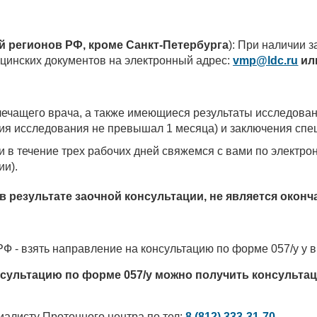
й регионов РФ, кроме Санкт-Петербурга
): При наличии 
ицинских документов на электронный адрес:
vmp@ldc.ru
ил
лечащего врача, а также имеющиеся результаты исследова
ия исследования не превышал 1 месяца) и заключения спец
в течение трех рабочих дней свяжемся с вами по электрон
ии).
 результате заочной консультации, не является окон
РФ - взять направление на консультацию по форме 057/у у 
нсультацию по форме 057/у можно получить консультац
иалисту Протонного центра по тел:
8 (812) 333-31-70