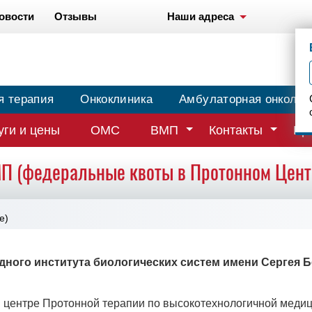
овости
Отзывы
Наши адреса
я терапия
Онкоклиника
Амбулаторная онколог
уги и цены
ОМС
ВМП
Контакты
Вр
П (федеральные квоты в Протонном Цент
е)
ого института биологических систем имени Сергея Бер
в центре Протонной терапии по высокотехнологичной меди