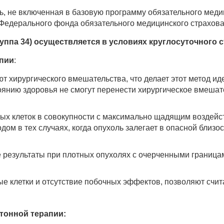
, не включенная в базовую программу обязательного меди
 Федерального фонда обязательного медицинского страхова
руппа 34) осуществляется в условиях круглосуточного 
апии
:
ют хирургического вмешательства, что делает этот метод 
оянию здоровья не смогут перенести хирургическое вмешате
вых клеток в совокупности с максимально щадящим воздей
 в тех случаях, когда опухоль залегает в опасной близости
 результаты при плотных опухолях с очерченными границами, 
ые клетки и отсутствие побочных эффектов, позволяют сч
тонной терапии: