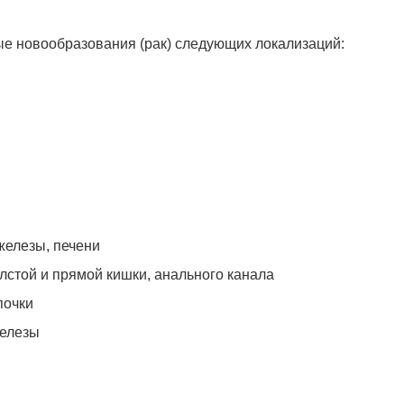
 новообразования (рак) следующих локализаций:
железы, печени
олстой и прямой кишки, анального канала
почки
железы