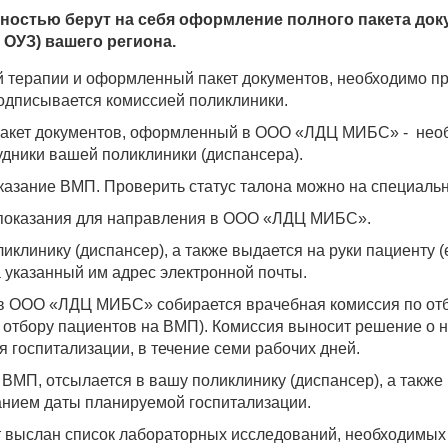
ностью берут на себя оформление полного пакета док
 ОУЗ) вашего региона.
 терапии и оформленный пакет документов, необходимо пр
одписывается комиссией поликлиники.
пакет документов, оформленный в ООО «ЛДЦ МИБС» - необ
удники вашей поликлиники (диспансера).
казание ВМП. Проверить статус талона можно на специаль
 показания для направления в ООО «ЛДЦ МИБС».
клинику (диспансер), а также выдается на руки пациенту 
а указанный им адрес электронной почты.
в ООО «ЛДЦ МИБС» собирается врачебная комиссия по отб
отбору пациентов на ВМП). Комиссия выносит решение о на
 госпитализации, в течение семи рабочих дней.
ВМП, отсылается в вашу поликлинику (диспансер), а также
занием даты планируемой госпитализации.
т выслан список лабораторных исследований, необходимых 