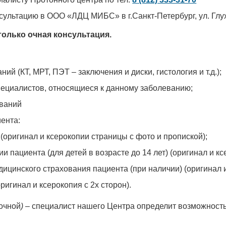
сультацию в ООО «ЛДЦ МИБС» в г.Санкт-Петербург, ул. Глух
только очная консультация.
й (КТ, МРТ, ПЭТ – заключения и диски, гистология и т.д.);
пециалистов, относящиеся к данному заболеванию;
ований
ента:
(оригинал и ксерокопии страницы с фото и пропиской);
и пациента (для детей в возрасте до 14 лет) (оригинал и кс
ицинского страхования пациента (при наличии) (оригинал и
игинал и ксерокопия с 2х сторон).
аочной
)
– специалист нашего Центра определит возможност