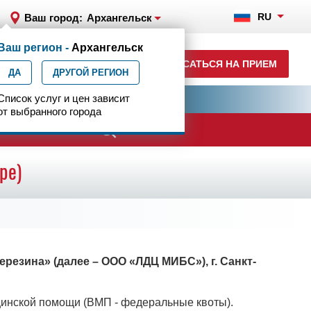
RU
Ваш город:
Архангельск
Ваш регион -
Архангельск
+7 (8182) 64-12-13
ЗАПИСАТЬСЯ НА ПРИЕМ
ДА
ежедн. 7.00-23.00
ДРУГОЙ РЕГИОН
ия
Список услуг и цен зависит
Центр эпилептологии
от выбранного города
ачи
ре)
езина» (далее – ООО «ЛДЦ МИБС»), г. Санкт-
цинской помощи (ВМП - федеральные квоты).