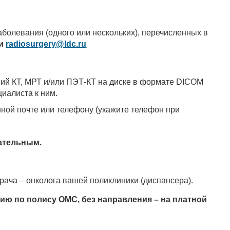
заболевания (одного или нескольких), перечисленных в
и
radiosurgery@ldc.ru
ний КТ, МРТ и/или ПЭТ-КТ на диске в формате DICOM
иалиста к ним.
ной почте или телефону (укажите телефон при
чательным.
врача – онколога вашей поликлиники (диспансера).
ию по полису ОМС, без направления – на платной