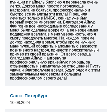
пункции и пайпель биопсию я перенесла очень
легко. Доктор меня просто потрясающе
настроила не бояться, профессионально и
быстро все анализы эти взяла! Я решила
лечиться только в МИБС, сейчас уже был
первый курс химиотерапии. Благодаря Айнур
Фаиговне все необходимые обследования у
меня были сделаны вовремя, а ее неоценимая
поддержка вселила в меня уверенность, что я
смогу преодолеть многое. На каждом приеме
доктор находила время, чтобы кроме нужных
манипуляций ободрить, напомнить о важности
позитивного настроя, привести положительный
пример из своей практики. От всего сердца
благодарю Айнур Фаиговну за
профессиональную врачебную помощь, за
отзывчивость и внимательное отношение! Пусть
удача и благополучие всегда будут рядом с этим
замечательным человеком и большим
профессионалом своего дела!
Санкт-Петербург
10.08.2024