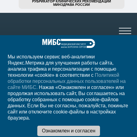
РУБРИКАТОР КЛИНИЧЕСКИХ РЕКОМЕНДАЦИЙ
МИНЗДРАВА РОССИИ
Мы используем сервис веб-аналитики
+7 (8182) 64-12-13
Яндекс.Метрика для улучшения работы сайта,
анализа трафика и персонализации с помощью
ежедн. 7.00-23.00
технологии «cookie» в соответствии с
Политикой
обработки персональных данных пользователей на
Регион
Архангельск
сайте МИБС.
Нажав «Ознакомлен и согласен» или
продолжая использовать сайт, Вы соглашаетесь на
обработку собранных с помощью cookie-файлов
Записаться на
данных. Если Вы не согласны, пожалуйста, покиньте
сайт или отключите cookie-файлы в настройках
прием
браузера.
Мы в социальных сетях