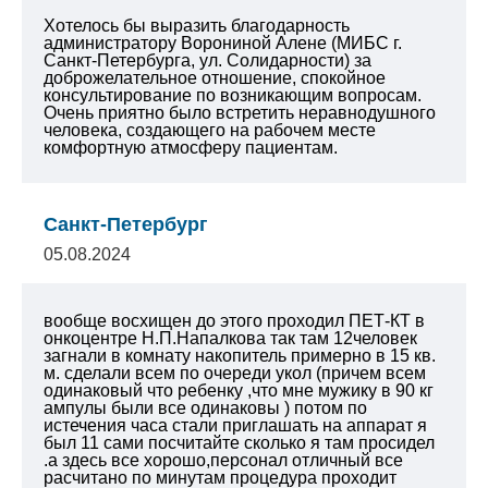
Хотелось бы выразить благодарность
администратору Ворониной Алене (МИБС г.
Санкт-Петербурга, ул. Солидарности) за
доброжелательное отношение, спокойное
консультирование по возникающим вопросам.
Очень приятно было встретить неравнодушного
человека, создающего на рабочем месте
комфортную атмосферу пациентам.
Санкт-Петербург
05.08.2024
вообще восхищен до этого проходил ПЕТ-КТ в
онкоцентре Н.П.Напалкова так там 12человек
загнали в комнату накопитель примерно в 15 кв.
м. сделали всем по очереди укол (причем всем
одинаковый что ребенку ,что мне мужику в 90 кг
ампулы были все одинаковы ) потом по
истечения часа стали приглашать на аппарат я
был 11 сами посчитайте сколько я там просидел
.а здесь все хорошо,персонал отличный все
расчитано по минутам процедура проходит