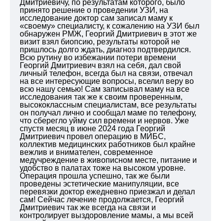
Дмитриевичу, по результатам которого, было
принято решение о проведении УЗИ, на
исследование доктор сам записал маму к
«своему» специалисту, к сожалению на УЗИ был
обнаружен РМЖ, Георгий Дмитриевич в этот же
визит взял биопсию, результаты которой не
пришлось долго ждать, диагноз подтвердился.
Всю рутину во избежании потери времени
Георгий Дмитриевич взял на себя, дал свой
личный телефон, всегда был на связи, отвечал
на все интересующие вопросы, вселил веру во
всю нашу семью! Сам записывал маму на все
исследования так же к своим проверенным,
высококлассным специалистам, все результаты
он получал лично и сообщал маме по телефону,
что сберегло уйму сил времени и нервов. Уже
спустя месяц в июне 2024 года Георгий
Дмитриевич провел операцию в МИБС,
коллектив медицинских работников был крайне
вежлив и внимателен, современное
медучреждение в живописном месте, питание и
удобство в палатах тоже на высоком уровне.
Операция прошла успешно, так же были
проведены эстетические манипуляции, все
перевязки доктор ежедневно приезжал и делал
сам!
Сейчас лечение продолжается, Георгий
Дмитриевич так же всегда на связи и
контролирует выздоровление мамы, а мы всей