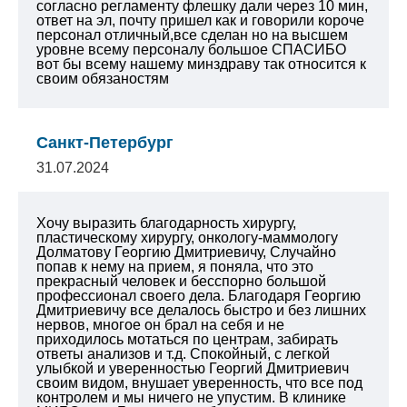
согласно регламенту флешку дали через 10 мин,
ответ на эл, почту пришел как и говорили короче
персонал отличный,все сделан но на высшем
уровне всему персоналу большое СПАСИБО
вот бы всему нашему минздраву так относится к
своим обязаностям
Санкт-Петербург
31.07.2024
Хочу выразить благодарность хирургу,
пластическому хирургу, онкологу-маммологу
Долматову Георгию Дмитриевичу, Случайно
попав к нему на прием, я поняла, что это
прекрасный человек и бесспорно большой
профессионал своего дела. Благодаря Георгию
Дмитриевичу все делалось быстро и без лишних
нервов, многое он брал на себя и не
приходилось мотаться по центрам, забирать
ответы анализов и т.д. Спокойный, с легкой
улыбкой и уверенностью Георгий Дмитриевич
своим видом, внушает уверенность, что все под
контролем и мы ничего не упустим. В клинике