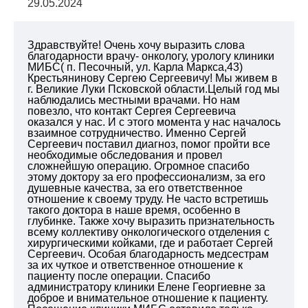
29.05.2024
Здравствуйте! Очень хочу выразить слова
благодарности врачу- онкологу, урологу клиники
МИБС( п. Песочный, ул. Карла Маркса,43)
Крестьянинову Сергею Сергеевичу! Мы живем в
г. Великие Луки Псковской области.Целый год мы
наблюдались местными врачами. Но нам
повезло, что контакт Сергея Сергеевича
оказался у нас. И с этого момента у нас началось
взаимное сотрудничество. Именно Сергей
Сергеевич поставил диагноз, помог пройти все
необходимые обследования и провел
сложнейшую операцию. Огромное спасибо
этому доктору за его профессионализм, за его
душевные качества, за его ответственное
отношение к своему труду. Не часто встретишь
такого доктора в наше время, особенно в
глубинке. Также хочу выразить признательность
всему коллективу онкологического отделения с
хирургическими койками, где и работает Сергей
Сергеевич. Особая благодарность медсестрам
за их чуткое и ответственное отношение к
пациенту после операции. Спасибо
администратору клиники Елене Георгиевне за
доброе и внимательное отношение к пациенту.