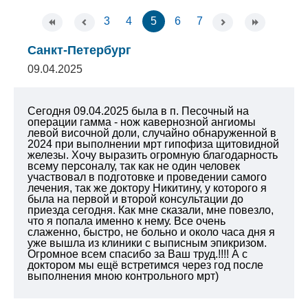
3
4
5
6
7
Санкт-Петербург
09.04.2025
Сегодня 09.04.2025 была в п. Песочный на
операции гамма - нож кавернозной ангиомы
левой височной доли, случайно обнаруженной в
2024 при выполнении мрт гипофиза щитовидной
железы. Хочу выразить огромную благодарность
всему персоналу, так как не один человек
участвовал в подготовке и проведении самого
лечения, так же доктору Никитину, у которого я
была на первой и второй консультации до
приезда сегодня. Как мне сказали, мне повезло,
что я попала именно к нему. Все очень
слаженно, быстро, не больно и около часа дня я
уже вышла из клиники с выписным эпикризом.
Огромное всем спасибо за Ваш труд.!!!! А с
доктором мы ещё встретимся через год после
выполнения мною контрольного мрт)