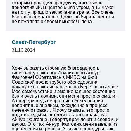
который проводил процедуру, тоже очень
приветливый. В центре была утром, в 13 ч уже
на почту пришло заключение врача. Всё очень
быстро и оперативно. Долго выбирала центр и
не пожалела о своём выборе! Елена.
Санкт-Петербург
31.10.2024
Хочу выразить огромную благодарность
гинекологу-онкологу Исмаиловой Айнур
Фаиговне! Обратилась в МИБС на 6-ой
Советской после грубого обследования
накануне в онкодиспансере на Березовой аллее.
Мое самочувствие и эмоциональное состояние
были очень плохими, они меня просто сломали...
А впереди ведь непростые обследования,
неприятные анализы, вхождение в процесс
лечения от рака… Я хочу сказать, это просто
подарок судьбы, встретить такого врача, как
Айнур Фаиговна. Говорят, врач лечит и словом, и
делом. Это так! Айнур Фаиговна меня вывела из
оцепенения и тревоги. А такие процедуры, как