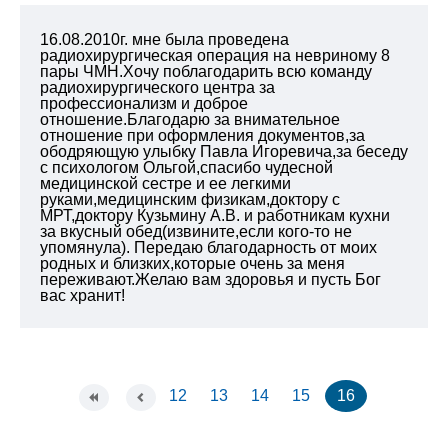
16.08.2010г. мне была проведена
радиохирургическая операция на невриному 8
пары ЧМН.Хочу поблагодарить всю команду
радиохирургического центра за
профессионализм и доброе
отношение.Благодарю за внимательное
отношение при оформления документов,за
ободряющую улыбку Павла Игоревича,за беседу
с психологом Ольгой,спасибо чудесной
медицинской сестре и ее легкими
руками,медицинским физикам,доктору с
МРТ,доктору Кузьмину А.В. и работникам кухни
за вкусный обед(извините,если кого-то не
упомянула). Передаю благодарность от моих
родных и близких,которые очень за меня
переживают.Желаю вам здоровья и пусть Бог
вас хранит!
12
13
14
15
16