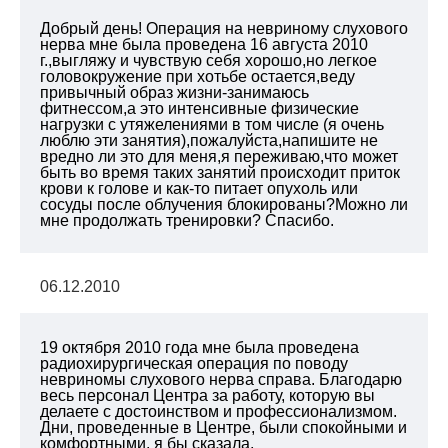
Добрый день! Операция на невриному слухового
нерва мне была проведена 16 августа 2010
г.,выгляжу и чувствую себя хорошо,но легкое
головокружение при хотьбе остается,веду
привычный образ жизни-занимаюсь
фитнессом,а это интенсивные физические
нагрузки с утяжелениями в том числе (я очень
люблю эти занятия),пожалуйста,напишите не
вредно ли это для меня,я переживаю,что может
быть во время таких занятий происходит приток
крови к голове и как-то питает опухоль или
сосуды после облучения блокированы?Можно ли
мне продолжать тренировки? Спасибо.
06.12.2010
19 октября 2010 года мне была проведена
радиохирургическая операция по поводу
невриномы слухового нерва справа. Благодарю
весь персонал Центра за работу, которую вы
делаете с достоинством и профессионализмом.
Дни, проведенные в Центре, были спокойными и
комфортными, я бы сказала,