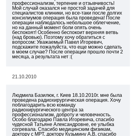
профессионализм, терпение и отзывчивость!
Мой случай оказался не простой задачей для
специалистов клиники, но все-таки после долгих
консилиумов операция была проведена! После
операции наблюдалось небольшое облегчение,
но на данный момент боли опять очень
беспокоят! Особенно беспокоит верхняя ветвь
(над бровью). Поэтому хочу обратиться с
вопросом: Уважаемый Павел Игоревич,
подскажите пожалуйста, что еще можно сделать
в моем случае? После операции прошло почти 2
месяца, а результата нет :(
21.10.2010
Людмила Базилюк, г. Киев 18.10.2010г. мне была
проведена радиохирургическая операция. Хочу
поблагодарить всю команду
радиохирургического центра за
профессионализм, доброту и человечность.
Особо благодарю Павла Игоревича, спасибо
чудесной Татьяне Александровне, ее улыбка
согревала. Спасибо медицинским физикам,
доктору с МРТ, доктору Кузьмину А.В, спасибо