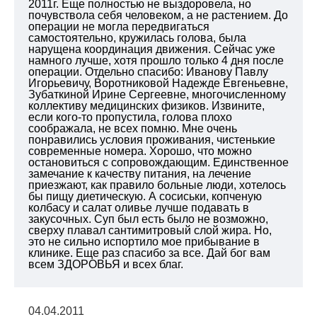
2011г. Еще полностью не выздоровела, но
почувствола себя человеком, а не растением. До
операции не могла передвигаться
самостоятельно, кружилась голова, была
нарущена координация движения. Сейчас уже
намного лучше, хотя прошло только 4 дня после
операции. Отдельно спасибо: Иванову Павлу
Игорьевичу, Воротниковой Надежде Евгеньевне,
Зубаткиной Ирине Сергеевне, многочисленному
коллективу медицинских физиков. Извините,
если кого-то пропустила, голова плохо
соображала, не всех помню. Мне очень
понравились условия проживания, чистенькие
современные номера. Хорошо, что можно
остановиться с сопровождающим. Единственное
замечание к качеству питания, на лечение
приезжают, как правило больные люди, хотелось
бы пищу диетическую. А сосиськи, копченую
колбасу и салат оливье лучше подавать в
закусочных. Суп был есть было не возможно,
сверху плавал сантимитровый слой жира. Но,
это не сильно испортило мое прибывание в
клинике. Еще раз спасибо за все. Дай бог вам
всем ЗДОРОВЬЯ и всех благ.
04.04.2011