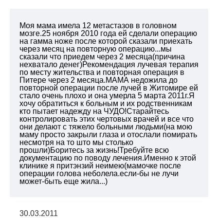
Моя мама имела 12 метастазов в головном
мозге.25 ноября 2010 года ей сделали операцию
на гамма ноже после которой сказали приехать
через месяц на повторную операцию...мы
сказали что приедем через 2 месяца(причина
нехватало денег)Рекомендация лучевая терапия
по месту жительства и повторная операция в
Питере через 2 месяца.МАМА недожила до
повторной операции после лучей в Житомире ей
стало очень плохо и она умерла 5 марта 2011г.Я
хочу обратиться к больным и их родственникам
кто пытает надежду на ЧУДО!Старайтесь
контролировать этих чертовых врачей и все что
они делают с тяжело больными людьми(на мою
маму просто закрыли глаза и отослали помирать
несмотря на то што мы столько
прошли)Боритесь за жизнь!Требуйте всю
документацию по поводу лечения.Именно к этой
клинике я притэнзий неимею(мамочке после
операции голова неболела.если-бы не лучи
может-быть еще жила...)
30.03.2011