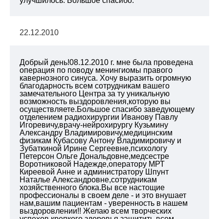
улучшилось. Большое спасибо.
22.12.2010
Добрый день!08.12.2010 г. мне была проведена
операция по поводу менингиомы правого
кавернозного синуса. Хочу выразить огромную
благодарность всем сотрудникам вашего
замечательного Центра за ту уникальную
возможность выздоровления,которую вы
осуществляете.Большое спасибо заведующему
отделением радиохирургии Иванову Павлу
Игоревичу,врачу-нейрохирургу Кузьмину
Александру Владимировичу,медицинским
физикам Кубасову Антону Владимировичу и
Зубаткиной Ирине Сергеевне,психологу
Петерсон Ольге Дональдовне,медсестре
Воротниковой Надежде,оператору МРТ
Киреевой Анне и администратору Шпунт
Наталье Александровне,сотрудникам
хозяйственного блока.Вы все настощие
профессионалы в своем деле - и это внушает
нам,вашим пациентам - уверенность в нашем
выздоровлении!! Желаю всем творческих
успехов,крепкого здоровья,защитить всем