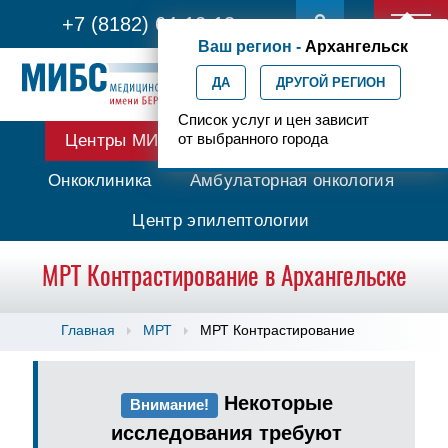
+7 (8182) 64-12-13
Ваш регион -
Архангельск
ДА
ДРУГОЙ РЕГИОН
Список услуг и цен зависит
от выбранного города
Центры МИБС
Протонная терапия
Онкоклиника
Амбулаторная онкология
Центр эпилептологии
МРТ Контрастирование в Архангельске
Главная
МРТ
МРТ Контрастирование
Некоторые
Внимание!
исследования требуют