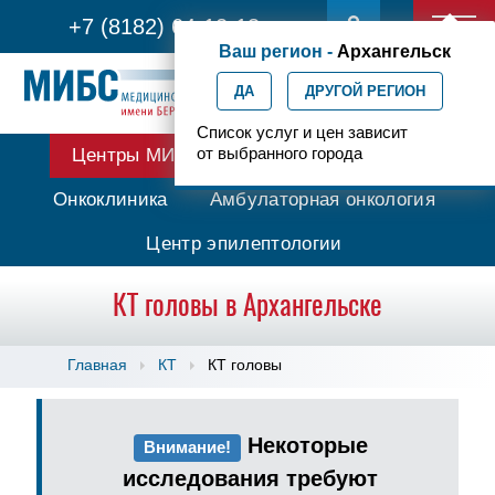
+7 (8182) 64-12-13
Ваш регион -
Архангельск
ДА
ДРУГОЙ РЕГИОН
Список услуг и цен зависит
от выбранного города
Центры МИБС
Протонная терапия
Онкоклиника
Амбулаторная онкология
Центр эпилептологии
КТ головы в Архангельске
Главная
КТ
КТ головы
Некоторые
Внимание!
исследования требуют