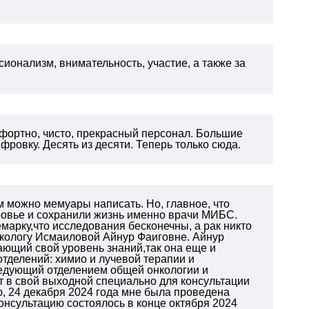
ионализм, внимательность, участие, а также за
омфортно, чисто, прекрасный персонал. Большие
фровку. Десять из десяти. Теперь только сюда.
м можно мемуары написать. Но, главное, что
оровье и сохранили жизнь именно врачи МИБС.
марку,что исследования бесконечны, а рак никто
некологу Исмаиловой Айнур Фаиговне. Айнур
ающий свой уровень знаний,так она еще и
тделений: химио и лучевой терапии и
аведующий отделением общей онкологии и
т в свой выходной специально для консультации
ю, 24 декабря 2024 года мне была проведена
онсультацию состоялось в конце октября 2024