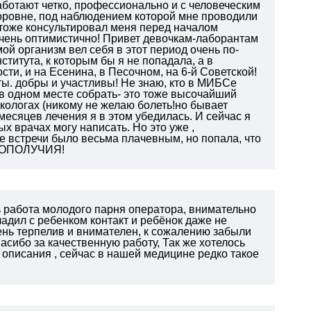
аботают четко, профессионально и с человеческим
ровне, под наблюдением которой мне проводили
тоже консультировал меня перед началом
очень оптимистично! Привет девочкам-лаборантам
мой организм вел себя в этот период очень по-
ститута, к которым бы я не попадала, а в
ти, и на Есенина, в Песочном, на 6-й Советской!
ы. добры и участливы! Не знаю, кто в МИБСе
 одном месте собрать- это тоже высочайший
нкологах (никому не желаю болеть!но бывает
 месяцев лечения я в этом убедилась. И сейчас я
 врачах могу написать. Но это уже ,
е встречи было весьма плачевным, но попала, что
АГОПОЛУЧИЯ!
 работа молодого парня оператора, внимательно
адил с ребенком контакт и ребёнок даже не
ень терпелив и внимателен, к сожалению забыли
асибо за качественную работу,
Так же хотелось
 описания , сейчас в нашей медицине редко такое