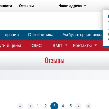
овости
Отзывы
Наши адреса
я терапия
Онкоклиника
Амбулаторная онколог
уги и цены
ОМС
ВМП
Контакты
Вр
Отзывы
1
2
3
4
5