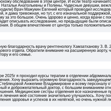
охожу обследование в этом центре. И если театр начинается
 Натальи Анатольевны и Полины. Чудесные девушки, вежли
водили) Врач Мажукин Евгений который проводил исследов
, я дама тревожная, но тут, с его изначальной поддержкой
му за это большое. Очень здорово и ценно, когда врачи с п
 будет описывать исследование, но предыдущие были описа
ения. В общем впечатление от центра только положительно
ую благодарность врачу рентгенологу Хамзатханову З. В. 
ового отдела. Обратили внимание на расширенную аорту, ч
тору и его семье.
бре 2025г я проходил курсы терапии в отделении абдоминал
ечения. Хочу выразить огромную благодарность заведующе
Стеблецовой Анжелике Владимировне и всему персоналу о
ый и доброжелательный доктор, с большим вниманием отн
решения. Медицинские сестры отделения все назначенные п
я лечения моё состояние значительно улучшилось. Хочу п
ления здоровья и успехов в их нелёгкой, но очень нужной 