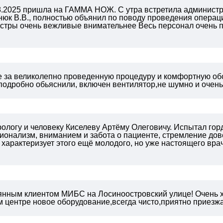
.08.2025 пришла на ГАММА НОЖ. С утра встретила админис
нюк В.В., полностью объянил по поводу проведения операц
стры очень вежливые внимательнее Весь персонал очень п
!
 за великолепно проведенную процедуру и комфортную об
 подробно обьяснили, включен вентилятор,не шумно и очен
ологу и человеку Киселеву Артёму Олеговичу. Испытал горд
онализм, вниманием и забота о пациенте, стремление дове
 характеризует этого ещё молодого, но уже настоящего вра
янным клиентом МИБС на Лосиноостровский улице! Очень 
 центре новое оборудование,всегда чисто,приятно приезжат