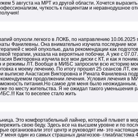
жем 5 августа на МРТ из другой области. Хочется выразит
рофессионализм, чуткость к пациентам и неравнодушное от
получия!
апий опухоли легкого в ЛОКБ, по направлению 10.06.2025 
аты Фанилевны. Она внимательно изучила последние мои К
терапией с моей опухолью, дала рекомендации как подготов
вой терапии, указала на вероятные побочки. А уже с 07.07
асия Викторовна изучила все мои диски с КТ, и как я пон
н и режимы ЛТ. Вообще в МИБС запросили всю историю моей
товка к моему лечению. По итогу прошел 25 сеансов ЛТ, е
ри выписке Анастасия Викторовна и Рината Фанилевна под
екомендуемом продолжении лечения. Условия лечения в М
зможность питания.Но самое для меня было неожиданным, 
уже по месту жительства. Я не ожидал такого уменьшения р
БС.!!! Как то веселее стало жить
ьница. Это комфортабельный лайнер, который плывет в мор
ережить свою беду. Здесь все на высшем уровне и по пос
орые организовали этот центр и руководят им- это настоящие
. У меня один из самых страшных диагнозов- глиабластома