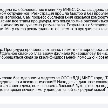
 ходила на обследование в клинику МИБС. Осталась довол
ом сотрудников. Регистрация прошла быстро и без пробле
мои вопросы.
Сам процесс обследования оказался комфорт
яснил все этапы процедуры, что помогло мне расслабиться
к качеству получаемых результатов.
Результаты обследова
ки.
Могу смело рекомендовать её всем, кто нуждается в кач
. Процедура проведена отлично, грамотно и верно поставл
 Отдельное спасибо глав врачу филиала Кривошапову Дени
у обращаться сюда за квалифицированной помощью и совет
ь слова благодарности медсестре ООО «ЛДЦ МИБС город Т
ержка, но и психологическая!!! Находясь в диагнозе «онко
нал своего дела, но и человек с большой буквы, всегда под
что во время лечения могу довериться ей как родной маме!