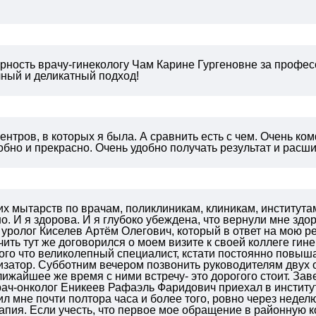
ность врачу-гинекологу Чам Карине Гургеновне за професс
чный и деликатный подход!
ентров, в которых я была. А сравнить есть с чем. Очень к
обно и прекрасно. Очень удобно получать результат и расши
их мытарств по врачам, поликлиникам, клиникам, института
о. И я здорова. И я глубоко убеждена, что вернули мне зд
уролог Киселев Артём Олегович, который в ответ на мою ре
чить тут же договорился о моем визите к своей коллеге ги
ого что великолепный специалист, кстати постоянно повыш
затор. Субботним вечером позвонить руководителям двух о
лижайшее же время с ними встречу- это дорогого стоит. З
ач-онколог Еникеев Рафаэль Фаридович приехал в институ
ил мне почти полтора часа и более того, ровно через недел
пия. Если учесть, что первое мое обращение в районную к