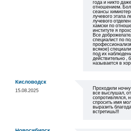
года и никто даж
отношением. Бол
сеансы химиотер
лучевого этапа л
лучевого отделен
хамски по отноше
институте я прох
Все доброжелате
специалист по п
профессионализм.
всякое) специали
под их наблюдени
действительно , 
называется в х
Кисловодск
Проходили ночну
15.08.2025
все выслушал, от
сопротивлялся, н
спросить имя мол
выразить благода
встретишь!!!
Новосибирск