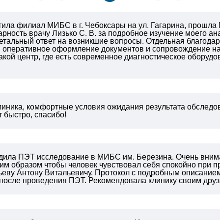
тила филиал МИБС в г. Чебоксары на ул. Гагарина, прошла
рность врачу Лизько С. В. за подробное изучение моего а
етальный ответ на возникшие вопросы. Отдельная благодар
 оперативное оформление документов и сопровождение на 
акой центр, где есть современное диагностическое обору
линика, комфортные условия ожидания результата обследов
 быстро, спасибо!
одила ПЭТ исследование в МИБС им. Березина. Очень вним
им образом чтобы человек чувствовал себя спокойно при 
ьеву Антону Витальевичу. Протокол с подробным описанием
после проведения ПЭТ. Рекомендовала клинику своим друзь