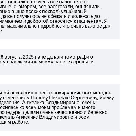
 с вешалки, то здесь все начинается с
вые, с юмором, все рассказали, объяснили,
ание выше всяких похвал) улыбчивый,
, даже получилось не сбежать и долежать до
ониманием и добротой относятся к пациентам. Я
ны максимально подробно, что очень важное для
е
26 августа 2025 папе делали томографию
ем спасли жизнь моему папе. Здоровья и
ьной онкологии и рентгенохирургических методов
му отделением Панову Николаю Сергеевичу, моему
тделения. Анжелика Владимировна, очень
осилась ко всем моим проблемам и много
роцедуры делали очень качественно и бережно.
ожелать Анжелике Владимировне и всем
людям работе.