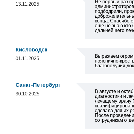
Не первый раз пр
13.11.2025
администраторов
подбодрили, про
доброжелательный
конца. Спасибо е
еще не знаю кто
дальнейшего леч
Кисловодск
Выражаем огромн
01.11.2025
пояснично-крестц
благополучия док
Санкт-Петербург
В августе и октя
30.10.2025
диагностики и л
лечащему врачу 
квалифицированн
сделала для их 
После проведени
сотрудникам отде