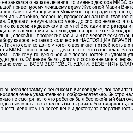
е не заикался о начале лечения, то именно доктора МИБС р
ьшой привет моему лечащему врачу Журкиной Марии Викто
апии. Алексей Валерьевич Михайлов -врач радиотерапевт, 
ечения. Спокойно, подробно, профессионально и, главное 
ия. Бедолаги, намучились со мной, до сих пор неловко, что 
нию ко всем: и к девочкам и ко мне! Все администраторы ин
одила исследования и на площадке на проспекте Солидарнос
льны, спокойны, профессиональны и по-человечески открыт
одбору кадров, но такого количества НАСТОЯЩИХ ВРАЧЕЙ в
 Так что если когда-то у кого-то возникнет потребность в о
сты МИБС точно помогут, сделают, все, что в их силах. За 5
ем. Если кому-то нужно больше подробностей об упомянутых
будет долго. Общение было долгим и состояние мое в первы
орошие руки..... ВСЕМ ЗДОРОВЬЯ. УДАЧИ. ВЕЗЕНИЯ и БЛ
ю энцефалограмму с ребенком в Кисловодске, понравилась
носился очень уважительно и доброжелательно, быстро нал
очью не смотря на то что ребёнок был беспокойный был оч
одого человека, но хотелось бы выразить благодарность, сп
рность девочкам на ресепшене и доктору за оперативность