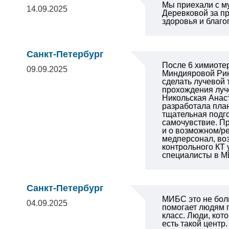
Мы приехали с му
14.09.2025
Деревковой за п
здоровья и благо
Санкт-Петербург
После 6 химиотер
09.09.2025
Миндияровой Рин
сделать лучевой 
прохождения луче
Никольская Анаст
разработала пла
тщательная подго
самочувствие. П
и о возможном/р
медперсонал, во
контрольного КТ 
специалисты в МИ
Санкт-Петербург
МИБС это не бол
04.09.2025
помогает людям п
класс. Люди, кот
есть такой центр