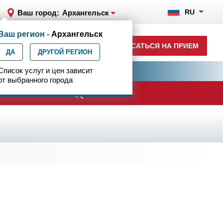
RU
Ваш город:
Архангельск
Ваш регион -
Архангельск
+7 (8182) 64-12-13
ЗАПИСАТЬСЯ НА ПРИЕМ
ДА
ежедн. 7.00-23.00
ДРУГОЙ РЕГИОН
ия
Список услуг и цен зависит
Центр эпилептологии
от выбранного города
ачи