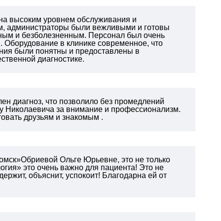
ьна высоким уровнем обслуживания и
м, администраторы были вежливыми и готовы
ным и безболезненным. Персонал был очень
. Оборудование в клинике современное, что
ния были понятны и предоставлены в
ественной диагностике.
ен диагноз, что позволило без промедлений
су Николаевича за внимание и профессионализм.
овать друзьям и знакомым .
омск»Обриевой Ольге Юрьевне, это не только
логия» это очень важно для пациента!
Это не
держит, объяснит, успокоит! Благодарна ей от